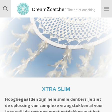
Ga
z
Dream
catcher
The art of coaching
direct
naar
de
hoofdinhoud
XTRA SLIM
Hoogbegaafden zijn hele snelle denkers. Je ziet
de oplossing van complexe vraagstukken al voor
je terwijl de rest nog moet ontdekken wat het